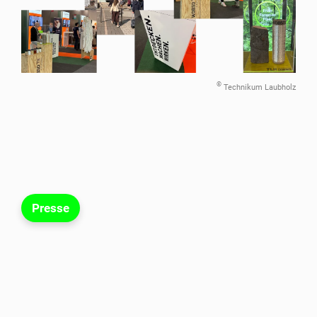
©
Technikum Laubholz
Presse