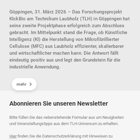
dene
Ein 
wir 
Göppingen, 31. März 2026 – Das Forschungsprojekt
ür
hera
KIckBio am Technikum Laubholz (TLH) in Göppingen hat
en.
seine zweite Projektphase erfolgreich zum Abschluss
gebracht. Im Mittelpunkt stand die Frage, ob Künstliche
Intelligenz (KI) die Herstellung von Mikrofibrillierter
Cellulose (MFC) aus Laubholz effizienter, skalierbarer
und wirtschaftlicher machen kann. Die Antwort fällt
eindeutig positiv aus und legt den Grundstein für die
industrielle Anwendung.
mehr
Abonnieren Sie unseren Newsletter
Bitte füllen Sie das nebenstehende Formular aus um Neuigkeiten
und Veranstaltungstipps aus dem TLH-Universum zu erhalten.
Hier
finden Sie die Datenschutzerklärung mit Hinweisen zu