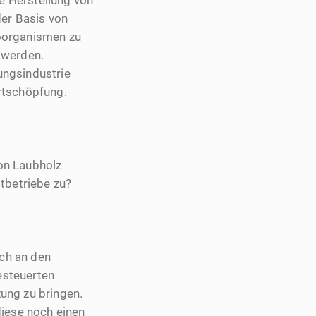
ie Herstellung von
der Basis von
roorganismen zu
 werden.
ungsindustrie
rtschöpfung.
on Laubholz
tbetriebe zu?
ich an den
esteuerten
ung zu bringen.
diese noch einen