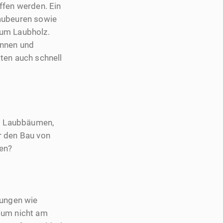
ffen werden. Ein
laubeuren sowie
kum Laubholz.
innen und
ten auch schnell
us Laubbäumen,
r den Bau von
en?
gungen wie
 um nicht am