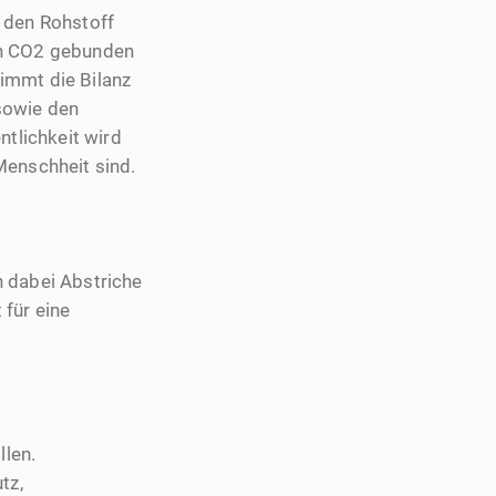
, den Rohstoff
 an CO2 gebunden
immt die Bilanz
sowie den
ntlichkeit wird
enschheit sind.
 dabei Abstriche
für eine
llen.
tz,