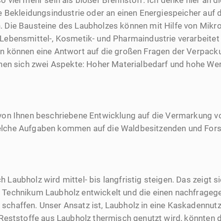
o viel mehr sein als bloßer Brennstoff. Ich denke hier an d
die Bekleidungsindustrie oder an einen Energiespeicher auf 
. Die Bausteine des Laubholzes können mit Hilfe von Mik
e Lebensmittel-, Kosmetik- und Pharmaindustrie verarbeitet
en können eine Antwort auf die großen Fragen der Verpack
einen sich zwei Aspekte: Hoher Materialbedarf und hohe We
 von Ihnen beschriebene Entwicklung auf die Vermarkung v
elche Aufgaben kommen auf die Waldbesitzenden und Fors
 Laubholz wird mittel- bis langfristig steigen. Das zeigt s
 Technikum Laubholz entwickelt und die einen nachfrageg
schaffen. Unser Ansatz ist, Laubholz in eine Kaskadennutz
r Reststoffe aus Laubholz thermisch genutzt wird, könnten 