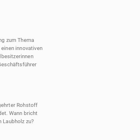
hung zum Thema
 einen innovativen
dbesitzerinnen
Geschäftsführer
gehrter Rohstoff
det. Wann bricht
 Laubholz zu?