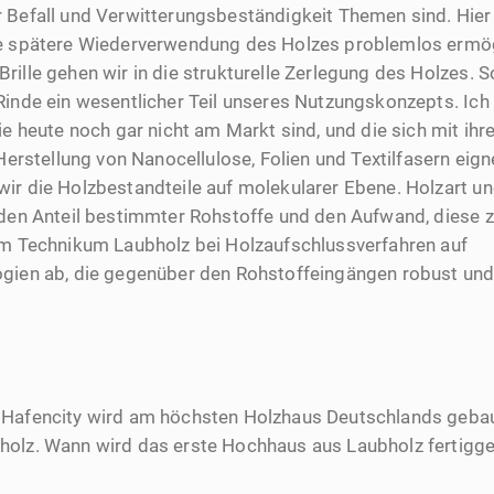
 Befall und Verwitterungsbeständigkeit Themen sind. Hier
ne spätere Wiederverwendung des Holzes problemlos ermög
ille gehen wir in die strukturelle Zerlegung des Holzes. So
Rinde ein wesentlicher Teil unseres Nutzungskonzepts. Ich
ie heute noch gar nicht am Markt sind, und die sich mit ih
e Herstellung von Nanocellulose, Folien und Textilfasern eign
ir die Holzbestandteile auf molekularer Ebene. Holzart un
 den Anteil bestimmter Rohstoffe und den Aufwand, diese 
im Technikum Laubholz bei Holzaufschlussverfahren auf
gien ab, die gegenüber den Rohstoffeingängen robust und
 Hafencity wird am höchsten Holzhaus Deutschlands gebau
olz. Wann wird das erste Hochhaus aus Laubholz fertigge