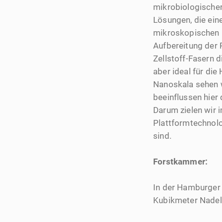
mikrobiologischer
Lösungen, die ei
mikroskopischen Br
Aufbereitung der 
Zellstoff-Fasern d
aber ideal für di
Nanoskala sehen w
beeinflussen hier
Darum zielen wir 
Plattformtechnolo
sind.
Forstkammer:
In der Hamburger
Kubikmeter Nadelh