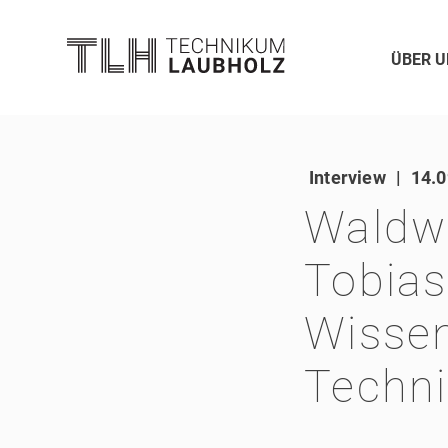
ÜBER U
Interview
|
14.0
Waldwi
Tobias
Wissen
Techn