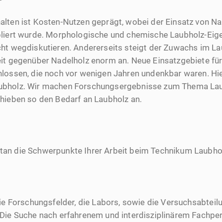
lten ist Kosten-Nutzen geprägt, wobei der Einsatz von Nad
bliert wurde. Morphologische und chemische Laubholz-Eig
ht wegdiskutieren. Andererseits steigt der Zuwachs im L
eit gegenüber Nadelholz enorm an. Neue Einsatzgebiete fü
lossen, die noch vor wenigen Jahren undenkbar waren. Hie
bholz. Wir machen Forschungsergebnisse zum Thema Laubh
hieben so den Bedarf an Laubholz an.
an die Schwerpunkte Ihrer Arbeit beim Technikum Laubho
die Forschungsfelder, die Labors, sowie die Versuchsabtei
Die Suche nach erfahrenem und interdisziplinärem Fachpers