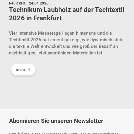
Press
Neuigkeit
|
24.04.2026
KI 
Technikum Laubholz auf der Techtextil
zie
2026 in Frankfurt
dene
Göp
Vier intensive Messetage liegen hinter uns und die
ür
KIck
Techtextil 2026 hat erneut gezeigt, wie dynamisch sich
en.
sein
die textile Welt entwickelt und wie groß der Bedarf an
gebr
nachhaltigen, leistungsfähigen Materialien ist.
Inte
Cell
mehr
und 
eind
indu
Abonnieren Sie unseren Newsletter