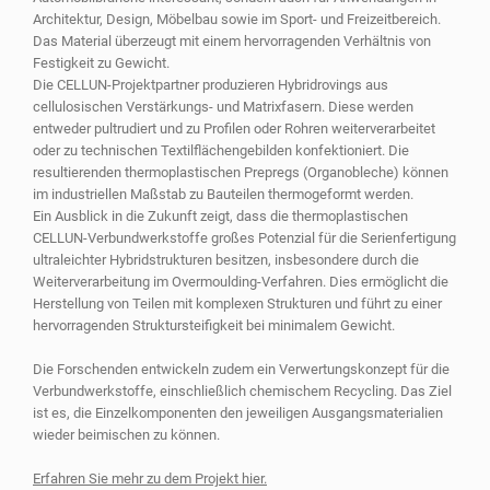
Architektur, Design, Möbelbau sowie im Sport- und Freizeitbereich.
Das Material überzeugt mit einem hervorragenden Verhältnis von
Festigkeit zu Gewicht.
Die CELLUN-Projektpartner produzieren Hybridrovings aus
cellulosischen Verstärkungs- und Matrixfasern. Diese werden
entweder pultrudiert und zu Profilen oder Rohren weiterverarbeitet
oder zu technischen Textilflächengebilden konfektioniert. Die
resultierenden thermoplastischen Prepregs (Organobleche) können
im industriellen Maßstab zu Bauteilen thermogeformt werden.
Ein Ausblick in die Zukunft zeigt, dass die thermoplastischen
CELLUN-Verbundwerkstoffe großes Potenzial für die Serienfertigung
ultraleichter Hybridstrukturen besitzen, insbesondere durch die
Weiterverarbeitung im Overmoulding-Verfahren. Dies ermöglicht die
Herstellung von Teilen mit komplexen Strukturen und führt zu einer
hervorragenden Struktursteifigkeit bei minimalem Gewicht.
Die Forschenden entwickeln zudem ein Verwertungskonzept für die
Verbundwerkstoffe, einschließlich chemischem Recycling. Das Ziel
ist es, die Einzelkomponenten den jeweiligen Ausgangsmaterialien
wieder beimischen zu können.
Erfahren Sie mehr zu dem Projekt hier.