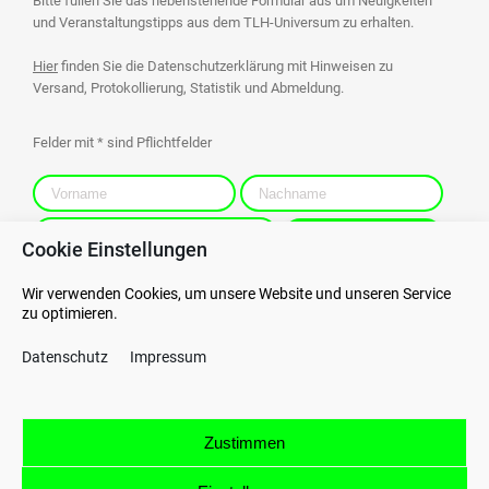
Bitte füllen Sie das nebenstehende Formular aus um Neuigkeiten
und Veranstaltungstipps aus dem TLH-Universum zu erhalten.
Hier
finden Sie die Datenschutzerklärung mit Hinweisen zu
Versand, Protokollierung, Statistik und Abmeldung.
Felder mit * sind Pflichtfelder
Cookie Einstellungen
Wir verwenden Cookies, um unsere Website und unseren Service
zu optimieren.
Kontakt
Datenschutz
Datenschutz
Impressum
AGB
Hinweisgebersystem
AEB
Impressum
Zustimmen
© Technikum Laubholz 2026
Bahnhofstraße 41 + 52 | 73033 Göppingen | Deutschland