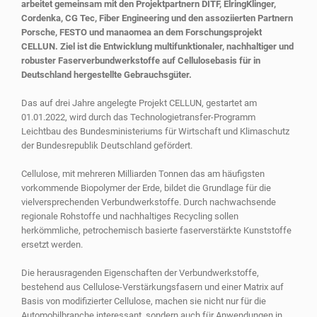
arbeitet gemeinsam mit den Projektpartnern DITF, ElringKlinger,
Cordenka, CG Tec, Fiber Engineering und den assoziierten Partnern
Porsche, FESTO und manaomea an dem Forschungsprojekt
CELLUN. Ziel ist die Entwicklung multifunktionaler, nachhaltiger und
robuster Faserverbundwerkstoffe auf Cellulosebasis für in
Deutschland hergestellte Gebrauchsgüter.
Das auf drei Jahre angelegte Projekt CELLUN, gestartet am
01.01.2022, wird durch das Technologietransfer-Programm
Leichtbau des Bundesministeriums für Wirtschaft und Klimaschutz
der Bundesrepublik Deutschland gefördert.
Cellulose, mit mehreren Milliarden Tonnen das am häufigsten
vorkommende Biopolymer der Erde, bildet die Grundlage für die
vielversprechenden Verbundwerkstoffe. Durch nachwachsende
regionale Rohstoffe und nachhaltiges Recycling sollen
herkömmliche, petrochemisch basierte faserverstärkte Kunststoffe
ersetzt werden.
Die herausragenden Eigenschaften der Verbundwerkstoffe,
bestehend aus Cellulose-Verstärkungsfasern und einer Matrix auf
Basis von modifizierter Cellulose, machen sie nicht nur für die
Automobilbranche interessant, sondern auch für Anwendungen in