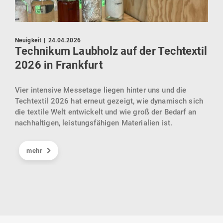
Press
Neuigkeit
|
24.04.2026
KI 
Technikum Laubholz auf der Techtextil
zie
2026 in Frankfurt
dene
Göp
Vier intensive Messetage liegen hinter uns und die
ür
KIck
Techtextil 2026 hat erneut gezeigt, wie dynamisch sich
en.
sein
die textile Welt entwickelt und wie groß der Bedarf an
gebr
nachhaltigen, leistungsfähigen Materialien ist.
Inte
Cell
mehr
und 
eind
indu