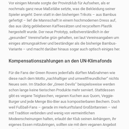
Vor einigen Monate sorgte der Provinzklub für Aufsehen, als er
nochmals ganz neue Maßstäbe setzte, was die Bekleidung seiner
Spieler angeht: Denn statt in den bisherigen Trikots – aus Bambus
gefertigt – lief die Mannschaft in einem hochmodernen Dress auf,
das aus übrig gebliebenen Kaffeesätzen und recyceltem Plastik
hergestellt wurde. Der neue Prototyp, selbstverständlich in der
„gesunden“ Vereinsfarbe grün gehalten, sei laut Vereinsangaben um
einiges atmungsaktiver und beständiger als die bisherige Bambus-
Variante – und macht darüber hinaus sogar auch optisch einiges her.
Kompensationszahlungen an den UN-Klimafonds
Für die Fans der Green Rovers jedenfalls dürften Maßnahmen wie
diese nach dem Motto „nachhaltiger und umweltfreundlicher“ nichts
Neues sein. Im Stadion der „Green Devils“ beispielsweise werden
schon lange keine tierischen Produkte mehr serviert. Stattdessen
gibt es vegane Teigtaschen, veganen Kuchen aus Quorn, Veggie-
Burger und jede Menge Bio-Bier aus kompostierbaren Bechern. Doch
weil Fußball-Fans – gerade im Herkunftsland Großbritannien – viel
mit Tradition verbinden und wenig von vermeintlichen
Modeerscheinungen halten, erlaubt der Klub seinen Anhängern, ihr
eigenes Essen mitzubringen, sollten sie mit dem veganen Angebot