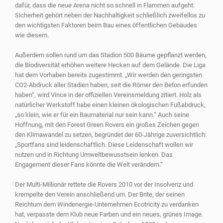
dafür, dass die neue Arena nicht so schnell in Flammen aufgeht:
Sicherheit gehört neben der Nachhaltigkeit schließlich zweifellos zu
den wichtigsten Faktoren beim Bau eines öffentlichen Gebäudes
wie diesem.
Außerdem sollen rund um das Stadion 500 Bäume gepflanzt werden,
die Biodiversität erhöhen weitere Hecken auf dem Gelände. Die Liga
hat dem Vorhaben bereits zugestimmt. „Wir werden den geringsten
CO2-Abdruck aller Stadien haben, seit die Römer den Beton erfunden
haben“, wird Vince in der offiziellen Vereinsmeldung zitiert. Holz als
natürlicher Werkstoff habe einen kleinen ökologischen Fußabdruck,
„so klein, wie er für ein Baumaterial nur sein kann.“ Auch seine
Hoffnung, mit den Forest Green Rovers ein großes Zeichen gegen
den Klimawandel zu setzen, begründet der 60-Jährige zuversichtlich:
„Sportfans sind leidenschaftlich. Diese Leidenschaft wollen wir
nutzen und in Richtung Umweltbewusstsein lenken. Das
Engagement dieser Fans könnte die Welt verändern.“
Der Multi-Millionär rettete die Rovers 2010 vor der Insolvenz und
krempelte den Verein anschließend um. Der Brite, der seinen
Reichtum dem Windenergie-Unternehmen Ecotricity zu verdanken
hat, verpasste dem Klub neue Farben und ein neues, grünes Image.