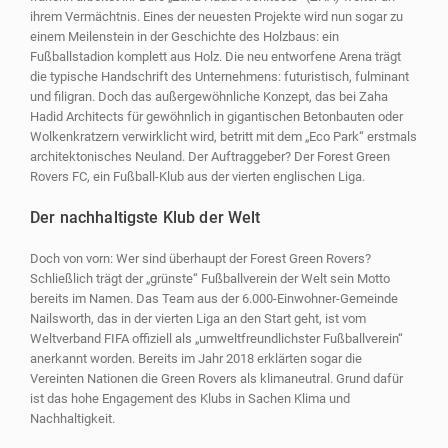
ihrem Vermächtnis. Eines der neuesten Projekte wird nun sogar zu
einem Meilenstein in der Geschichte des Holzbaus: ein
Fußballstadion komplett aus Holz. Die neu entworfene Arena trägt
die typische Handschrift des Unternehmens: futuristisch, fulminant
und filigran. Doch das außergewöhnliche Konzept, das bei Zaha
Hadid Architects für gewöhnlich in gigantischen Betonbauten oder
Wolkenkratzern verwirklicht wird, betritt mit dem „Eco Park“ erstmals
architektonisches Neuland. Der Auftraggeber? Der Forest Green
Rovers FC, ein Fußball-Klub aus der vierten englischen Liga.
Der nachhaltigste Klub der Welt
Doch von vorn: Wer sind überhaupt der Forest Green Rovers?
Schließlich trägt der „grünste“ Fußballverein der Welt sein Motto
bereits im Namen. Das Team aus der 6.000-Einwohner-Gemeinde
Nailsworth, das in der vierten Liga an den Start geht, ist vom
Weltverband FIFA offiziell als „umweltfreundlichster Fußballverein“
anerkannt worden. Bereits im Jahr 2018 erklärten sogar die
Vereinten Nationen die Green Rovers als klimaneutral. Grund dafür
ist das hohe Engagement des Klubs in Sachen Klima und
Nachhaltigkeit.