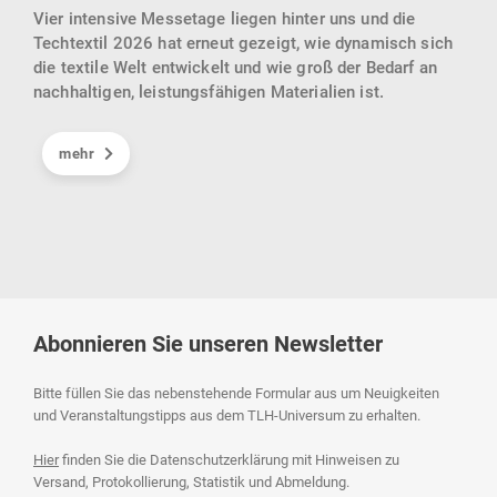
Göp
Vier intensive Messetage liegen hinter uns und die
ür
KIck
Techtextil 2026 hat erneut gezeigt, wie dynamisch sich
en.
sein
die textile Welt entwickelt und wie groß der Bedarf an
gebr
nachhaltigen, leistungsfähigen Materialien ist.
Inte
Cell
mehr
und 
eind
indu
Abonnieren Sie unseren Newsletter
Bitte füllen Sie das nebenstehende Formular aus um Neuigkeiten
und Veranstaltungstipps aus dem TLH-Universum zu erhalten.
Hier
finden Sie die Datenschutzerklärung mit Hinweisen zu
Versand, Protokollierung, Statistik und Abmeldung.