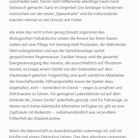
unzufrieden sein. Davon wird mittlerweile allerdings kaum noch
Gebrauch gemacht. Ganz im Gegenteil: Die Anhänger schwärmen
inzwischen von der neuen „Speisekarte“ und die Imbissstände
machen viermal so viel Umsatz wie früher.
Als wäre das nicht schon genug Einsatz zugunsten des
ökologischen Fußabdrucks setzen die Rovers bei ihrem Rasen
zudem auf eine Pflege mit Seetang statt Pestiziden, der Mähroboter
fährt solargetrieben und aus der Sprinkleranlage spritzt
gespeichertes Regenwasser. Darüber hinaus wird die gesamte
Energieversorgung des Vereins, die ausschließlich auf Ökostrom
basiert, zu knapp einem Viertel von den Solarzellen auf dem
Stadiondach geliefert. Folgerichtig sind auch sämtliche Mitarbeiter
der Geschäftsstelle, Hilfsangestellte sowie die Spieler dazu
angehalten, sich – zumindest im Dienst – vegan zu ernähren und
Elektroautos zu fahren. Für genügend Ladestationen ist auf dem
Gelände der „Green Devils“ jedenfalls gesorgt. Und für Fahrzeuge, zu
denen noch keine elektrische Alternative verfügbar ist, gibt es eine
Zapfsäule mit Biobenzin – selbstverständlich aus recyceltem
Frittenfett der Stadionkantine.
Wenn die Mannschaft zu Auswärtsspielen unterwegs ist, soll sie
künftig mit einem Elektrobus fahren. Das dies allerdings momentan