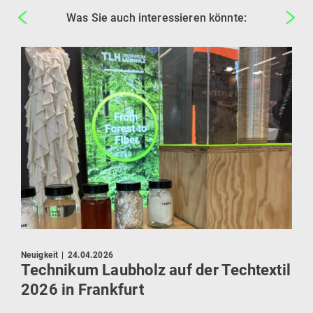
Was Sie auch interessieren könnte:
Press
Neuigkeit
|
24.04.2026
KI 
Technikum Laubholz auf der Techtextil
zie
2026 in Frankfurt
dene