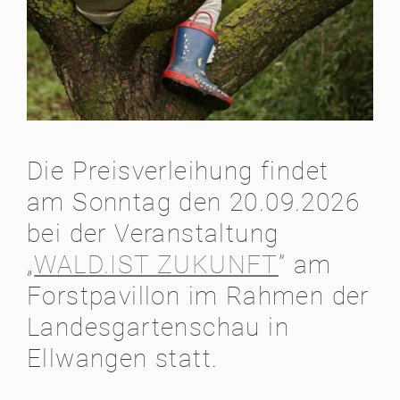
Die Preisverleihung findet
am Sonntag den 20.09.2026
bei der Veranstaltung
„
WALD.IST ZUKUNFT
” am
Forstpavillon im Rahmen der
Landesgartenschau in
Ellwangen statt.