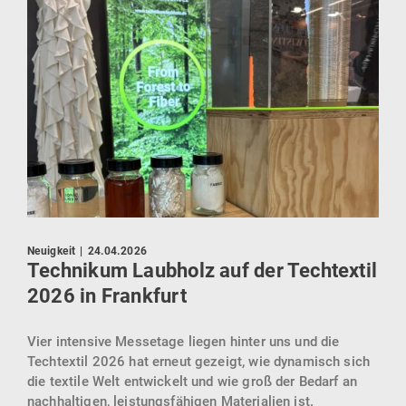
Press
Neuigkeit
|
24.04.2026
KI 
Technikum Laubholz auf der Techtextil
zie
2026 in Frankfurt
dene
Göp
Vier intensive Messetage liegen hinter uns und die
ür
KIck
Techtextil 2026 hat erneut gezeigt, wie dynamisch sich
en.
sein
die textile Welt entwickelt und wie groß der Bedarf an
gebr
nachhaltigen, leistungsfähigen Materialien ist.