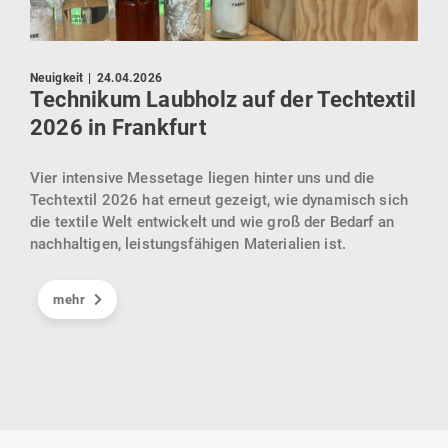
Press
Neuigkeit
|
24.04.2026
KI 
Technikum Laubholz auf der Techtextil
zie
2026 in Frankfurt
dene
Göp
Vier intensive Messetage liegen hinter uns und die
ür
KIck
Techtextil 2026 hat erneut gezeigt, wie dynamisch sich
en.
sein
die textile Welt entwickelt und wie groß der Bedarf an
gebr
nachhaltigen, leistungsfähigen Materialien ist.
Inte
Cell
mehr
und 
eind
indu